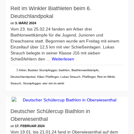
Reit im Winkler Biathleten beim 6.
Deutschlandpokal
on
3. MÄRZ 2024
Vom 23. bis 25.02.24 fanden am Arber drei
Biathlonwettkämpfe für die Jugend, Junioren und
Erwachsene statt. Begonnen wurde am Freitag mit einem
Einzellauf über 12,5 km mit vier Schießeinlagen. Lukas
Strauch belegte in seiner Klasse J16 mit sieben
Schießfehlern den …
Weiterlesen
Arber
,
Bastian Stumpfegger
,
biathlon
,
Biathlonwettkämpfe
,
Deutschlandpokal
,
Kilian Pfaffinger
,
Lukas Strauch
,
Pfaffinger
,
Reit im Winkl
,
Strauch
,
Stumpfegger
,
wsv reit im winkl
Deutscher Schülercup Biathlon in
Oberwiesenthal
on
17. FEBRUAR 2024
Vom 19.01. bis 21.01.24 fand in Oberwiesenthal auf dem