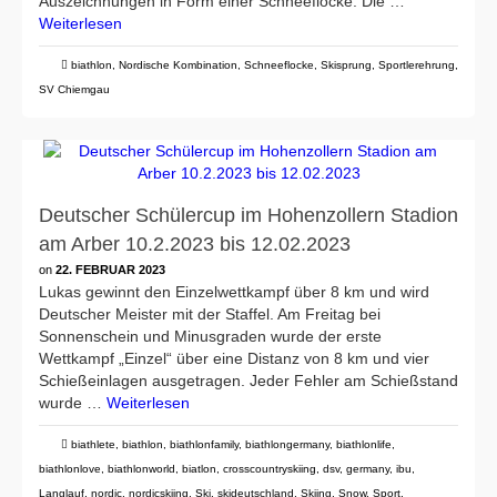
Auszeichnungen in Form einer Schneeflocke. Die …
Weiterlesen
biathlon
,
Nordische Kombination
,
Schneeflocke
,
Skisprung
,
Sportlerehrung
,
SV Chiemgau
Deutscher Schülercup im Hohenzollern Stadion
am Arber 10.2.2023 bis 12.02.2023
on
22. FEBRUAR 2023
Lukas gewinnt den Einzelwettkampf über 8 km und wird
Deutscher Meister mit der Staffel. Am Freitag bei
Sonnenschein und Minusgraden wurde der erste
Wettkampf „Einzel“ über eine Distanz von 8 km und vier
Schießeinlagen ausgetragen. Jeder Fehler am Schießstand
wurde …
Weiterlesen
biathlete
,
biathlon
,
biathlonfamily
,
biathlongermany
,
biathlonlife
,
biathlonlove
,
biathlonworld
,
biatlon
,
crosscountryskiing
,
dsv
,
germany
,
ibu
,
Langlauf
,
nordic
,
nordicskiing
,
Ski
,
skideutschland
,
Skiing
,
Snow
,
Sport
,