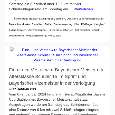
Samstag ein Einzellauf über 12.5 km mit vier
Schießeinlagen und am Sonntag ein …
Weiterlesen
Altenberg
,
Bastian Stumpfegger
,
biathlon
,
Deutsche Jugendmeisterschaft
,
Deutschlandpokal
,
Einzellauf
,
Fehler
,
Gesamtwertung
,
Kilian Pfaffinger
,
Langlauf
,
Lukas Strauch
,
Oberwiesenthal
,
Platzierung
,
schießen
,
Schwierigkeit
,
Sprint
,
Wettbewerbe
,
Wettkampfleitung
,
Wind
,
WSV
Finn-Luca Vester wird Bayerischer Meister der
Altersklasse Schüler 15 im Sprint und
Bayerischer Vizemeister in der Verfolgung
on
12. JANUAR 2024
Vom 6.-7. Januar 2024 fand in Finsterau/Mauth der Bayern
Cup Biathlon mit Bayerischer Meisterschaft statt.
Ausgetragen wurde am Samstag das Sprintrennen über
eine Distanz von 6 km mit zwei Schießeinlagen (liegend
und stehend) bei leichten Plusgraden und Nieselregen.