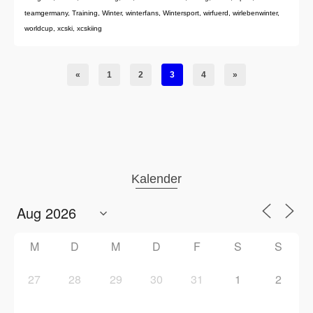
teamgermany
,
Training
,
Winter
,
winterfans
,
Wintersport
,
wirfuerd
,
wirlebenwinter
,
worldcup
,
xcski
,
xcskiing
«
1
2
3
4
»
Kalender
M
D
M
D
F
S
S
27
28
29
30
31
1
2