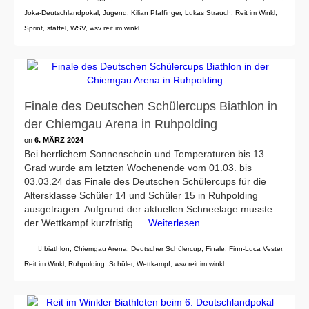
Joka-Deutschlandpokal
,
Jugend
,
Kilian Pfaffinger
,
Lukas Strauch
,
Reit im Winkl
,
Sprint
,
staffel
,
WSV
,
wsv reit im winkl
Finale des Deutschen Schülercups Biathlon in
der Chiemgau Arena in Ruhpolding
on
6. MÄRZ 2024
Bei herrlichem Sonnenschein und Temperaturen bis 13
Grad wurde am letzten Wochenende vom 01.03. bis
03.03.24 das Finale des Deutschen Schülercups für die
Altersklasse Schüler 14 und Schüler 15 in Ruhpolding
ausgetragen. Aufgrund der aktuellen Schneelage musste
der Wettkampf kurzfristig …
Weiterlesen
biathlon
,
Chiemgau Arena
,
Deutscher Schülercup
,
Finale
,
Finn-Luca Vester
,
Reit im Winkl
,
Ruhpolding
,
Schüler
,
Wettkampf
,
wsv reit im winkl