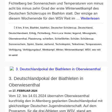
Fichtelberg bei Sonnenschein und Temperaturen von minus
acht bis minus zehn Grad der erste Winterwettkampf des
Deutschen Schülercups im Biathlon statt. Der einzige an
diesem Wochenende für den WSV Reit im …
Weiterlesen
6 km
,
8 km
,
Biathlet
,
biathlon
,
Deutscher Schülercup
,
Deutschland
,
Deutschlandweit
,
Erfolg
,
Fichtelberg
,
Finn-Luca Vester
,
liegend
,
Minusgrade
,
Oberwiesenthal
,
Platzierung
,
schießen
,
Schießfehler
,
Schüler
,
Schülercup
,
Sonnenschein
,
Sprint
,
Starter
,
stehend
,
Techniksprint
,
Teilnehmer
,
Temperaturen
,
Verfolgung
,
Verfolgungslauf
,
Wettkampf
,
Winter
,
Winterwettkampf
,
WSV
,
wsv reit
im winkl
3. Deutschlandpokal der Biathleten in
Oberwiesenthal
on
17. FEBRUAR 2024
Vom 12. bis 14.01.2024 übernahm Oberwiesenthal
kurzfristig den in Altenberg geplanten Deutschlandpokal mit
gleichzeitiger Deutschen Jugendmeisterschaft. Auf dem
Programm, für die drei Athleten vom WSV, stand am