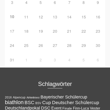
3
4
5
6
7
8
9
10
11
12
13
14
15
16
17
18
19
20
21
22
23
24
25
26
27
28
29
30
31
1
2
3
4
5
6
Schlagwörter
Bayerischer Schülercup
Alpencup
2016
Athletiktest
biathlon
Cup
BSC
Deutscher Schülercup
BSV
Deutschlandpokal
DSC
Event
Finale
Finn-Luca Vester